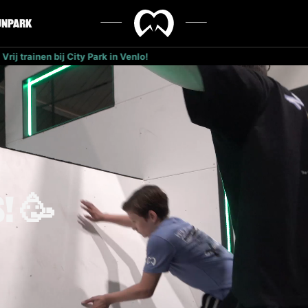
unPark
Vrij trainen bij Forest Park in Uden!
! 🥳