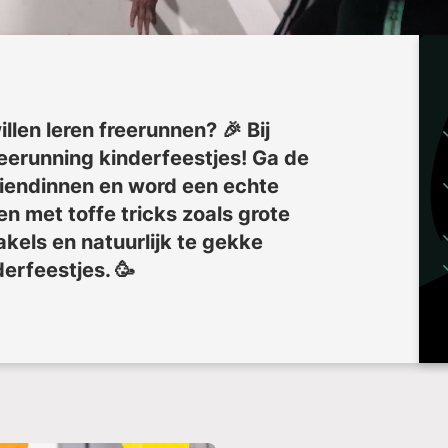
 willen leren freerunnen? 🎉 Bij
reerunning kinderfeestjes! Ga de
riendinnen en word een echte
en met toffe tricks zoals grote
els en natuurlijk te gekke
derfeestjes. 🥳