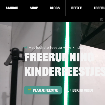
Aanbod
Shop
Blogs
Reexz!
Freer
Het leukste feestje voor kinderen
Freerunning
Kinderfeestjes
Plan je feestje
Bekijk video