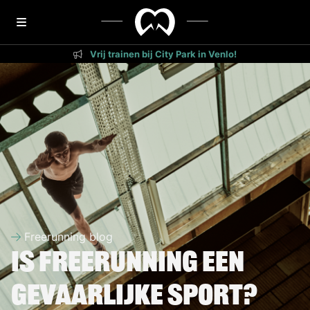
Vrij trainen bij City Park in Venlo!
Freerunning blog
Is freerunning een
gevaarlijke sport?